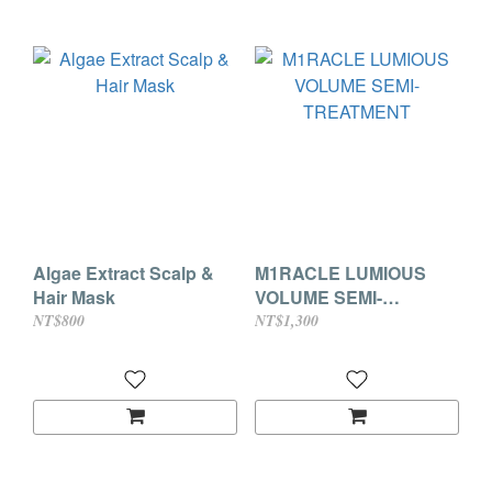
Algae Extract Scalp &
M1RACLE LUMIOUS
Hair Mask
VOLUME SEMI-
TREATMENT
NT$800
NT$1,300