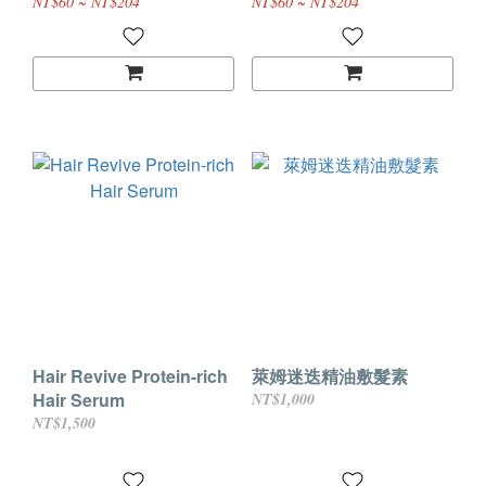
NT$60 ~ NT$204
NT$60 ~ NT$204
Hair Revive Protein-rich
萊姆迷迭精油敷髮素
Hair Serum
NT$1,000
NT$1,500