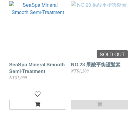
SOLD OUT
SeaSpa Mineral Smooth
NO.23 果酸平衡護髮素
Semi-Treatment
NT$1,200
NT$1,000