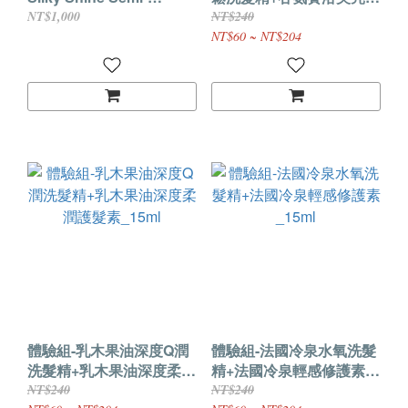
Treatment
柔順護髮素_15ml
NT$1,000
NT$240
NT$60 ~ NT$204
體驗組-乳木果油深度Q潤
體驗組-法國冷泉水氧洗髮
洗髮精+乳木果油深度柔潤
精+法國冷泉輕感修護素
護髮素_15ml
_15ml
NT$240
NT$240