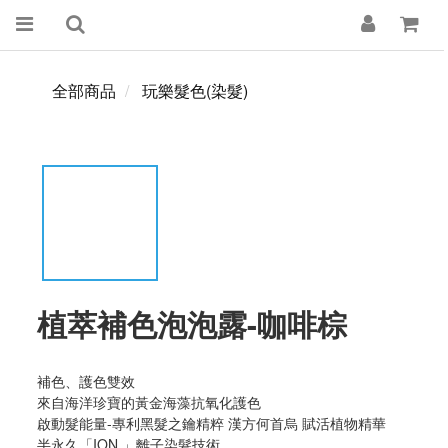
全部商品
玩樂髮色(染髮)
植萃補色泡泡露-咖啡棕
補色、護色雙效
來自海洋珍寶的黃金海藻抗氧化護色
啟動髮能量-專利黑髮之鑰精粹 漢方何首烏 賦活植物精華
半永久「ION 」離子染髮技術